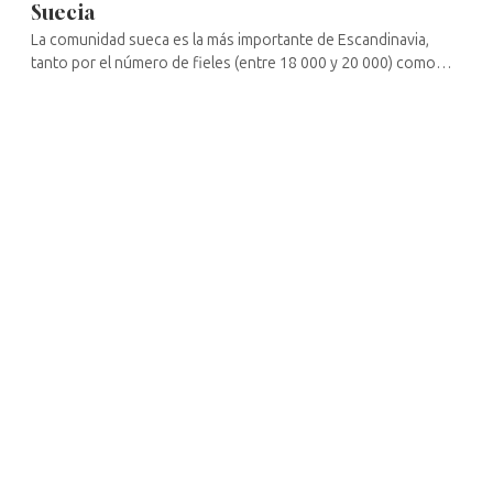
Suecia
La comunidad sueca es la más importante de Escandinavia,
tanto por el número de fieles (entre 18 000 y 20 000) como
desde el punto de vista cultural. La capital sueca acogió, en
febrero de 2000, ...