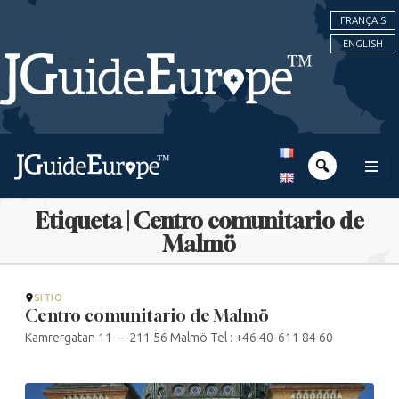
FRANÇAIS
ENGLISH
Etiqueta | Centro comunitario de
Malmö
SITIO
Centro comunitario de Malmö
Kamrergatan 11 – 211 56 Malmö Tel : +46 40-611 84 60