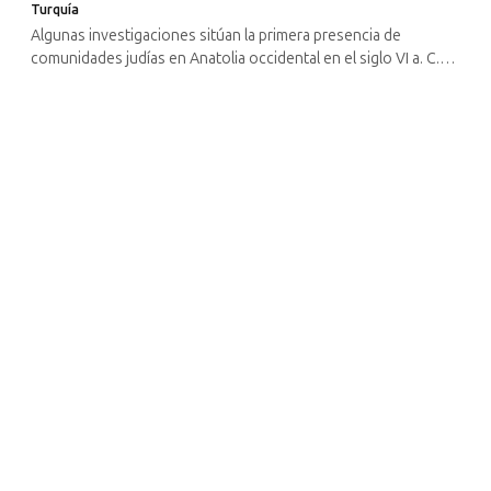
Turquía
Algunas investigaciones sitúan la primera presencia de
comunidades judías en Anatolia occidental en el siglo VI a. C.
Durante las excavaciones arqueológicas de las zonas
habitadas de las ciudades ...