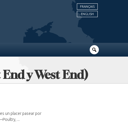
FRANÇAIS
ENGLISH
st End y West End)
 es un placer pasear por
Poultry, ...