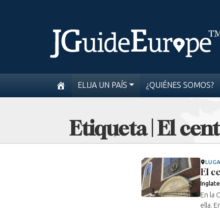
ELIJA UN PAÍS
¿QUIÉNES SOMOS?
Etiqueta | El cen
LUG
El c
Inglate
En la 
ella. 