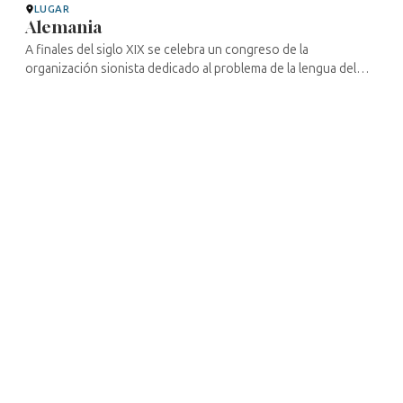
LUGAR
Alemania
A finales del siglo XIX se celebra un congreso de la
organización sionista dedicado al problema de la lengua del
futuro Estado judío. El debate fue acalorado antes de proceder
a la votación, en ...