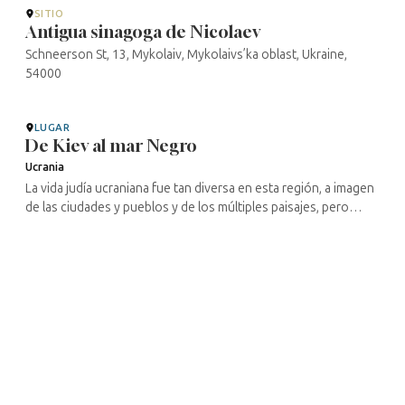
SITIO
Antigua sinagoga de Nicolaev
Schneerson St, 13, Mykolaiv, Mykolaivs’ka oblast, Ukraine,
54000
LUGAR
De Kiev al mar Negro
Ucrania
La vida judía ucraniana fue tan diversa en esta región, a imagen
de las ciudades y pueblos y de los múltiples paisajes, pero
también de las numerosas masacres desde principios del siglo
XX hasta ...