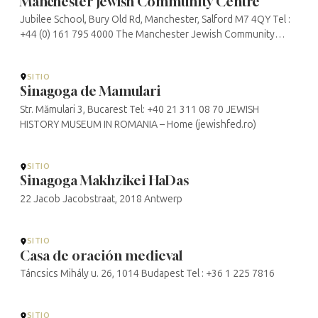
Manchester Jewish Community Centre
Jubilee School, Bury Old Rd, Manchester, Salford M7 4QY Tel :
+44 (0) 161 795 4000 The Manchester Jewish Community
Centre
SITIO
Sinagoga de Mamulari
Str. Mămulari 3, Bucarest Tel: +40 21 311 08 70 JEWISH
HISTORY MUSEUM IN ROMANIA – Home (jewishfed.ro)
SITIO
Sinagoga Makhzikei HaDas
22 Jacob Jacobstraat, 2018 Antwerp
SITIO
Casa de oración medieval
Táncsics Mihály u. 26, 1014 Budapest Tel : +36 1 225 7816
SITIO