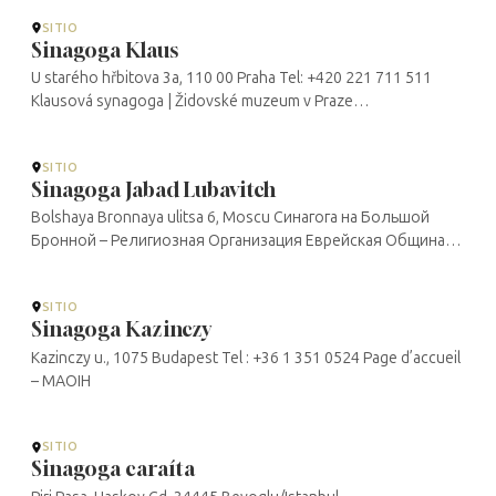
SITIO
Sinagoga Klaus
U starého hřbitova 3a, 110 00 Praha Tel: +420 221 711 511
Klausová synagoga | Židovské muzeum v Praze
(jewishmuseum.cz)
SITIO
Sinagoga Jabad Lubavitch
Bolshaya Bronnaya ulitsa 6, Moscu Синагога на Большой
Бронной – Религиозная Организация Еврейская Община
Любавических Хасидов «Агудас Хасидей ХаБаД»
SITIO
Sinagoga Kazinczy
Kazinczy u., 1075 Budapest Tel : +36 1 351 0524 Page d’accueil
– MAOIH
SITIO
Sinagoga caraíta