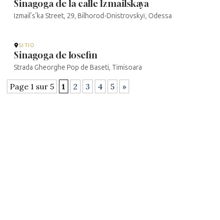
Sinagoga de la calle Izmailskaya
Izmail’s’ka Street, 29, Bilhorod-Dnistrovskyï, Odessa
SITIO
Sinagoga de Iosefin
Strada Gheorghe Pop de Baseti, Timisoara
Page 1 sur 5
1
2
3
4
5
»