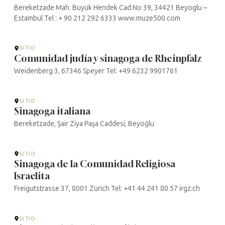
Bereketzade Mah. Büyük Hendek Cad.No 39, 34421 Beyoglu –
Estambul Tel : + 90 212 292 6333 www.muze500.com
SITIO
Comunidad judía y sinagoga de Rheinpfalz
Weidenberg 3, 67346 Speyer Tel: +49 6232 9901761
SITIO
Sinagoga italiana
Bereketzade, Şair Ziya Paşa Caddesi, Beyoğlu
SITIO
Sinagoga de la Comunidad Religiosa
Israelita
Freigutstrasse 37, 8001 Zürich Tel: +41 44 241 80 57 irgz.ch
SITIO