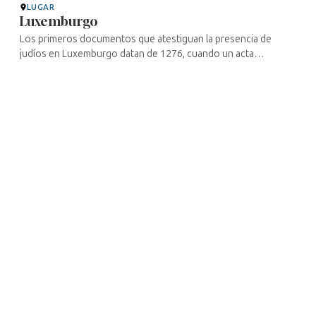
LUGAR
Luxemburgo
Los primeros documentos que atestiguan la presencia de
judíos en Luxemburgo datan de 1276, cuando un acta
menciona la religión judía de Enrique de Luxemburgo. Al
parecer, los judíos vivían en ...