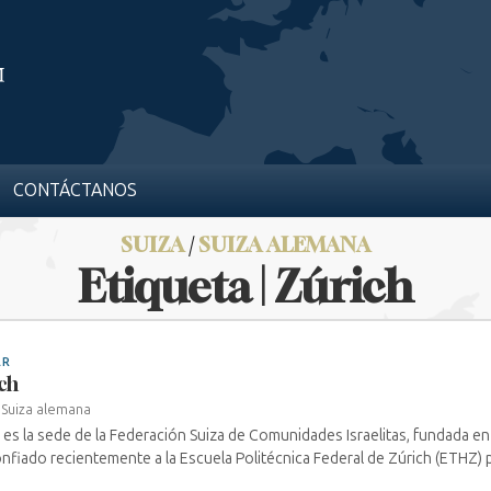
CONTÁCTANOS
SUIZA
/
SUIZA ALEMANA
Etiqueta | Zúrich
AR
ch
›
Suiza alemana
 es la sede de la Federación Suiza de Comunidades Israelitas, fundada e
nfiado recientemente a la Escuela Politécnica Federal de Zúrich (ETHZ) pa