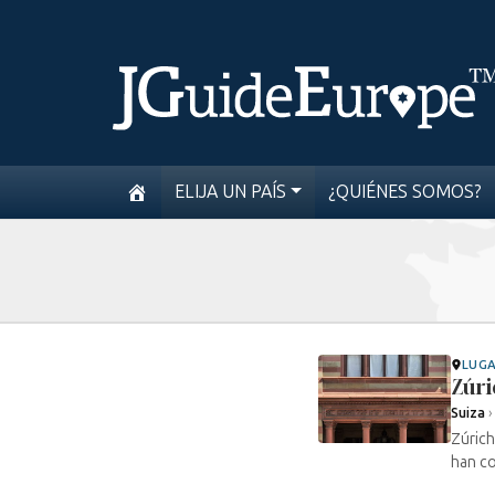
ELIJA UN PAÍS
¿QUIÉNES SOMOS?
LUG
Zúri
Suiza
Zúrich
han co