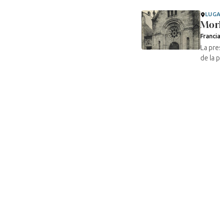
LUG
Mor
Franci
La pre
de la 