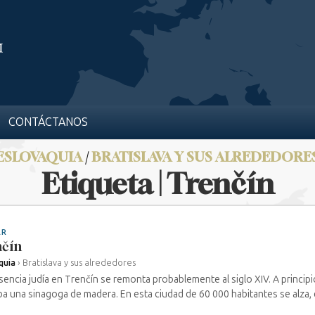
CONTÁCTANOS
ESLOVAQUIA
/
BRATISLAVA Y SUS ALREDEDORE
Etiqueta | Trenčín
AR
nčín
quia
›
Bratislava y sus alrededores
sencia judía en Trenčín se remonta probablemente al siglo XIV. A principi
aba una sinagoga de madera. En esta ciudad de 60 000 habitantes se alza, en 