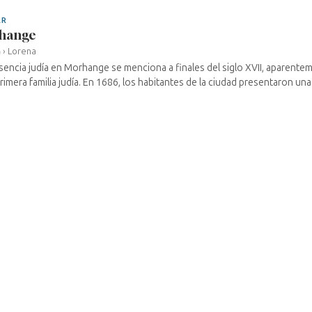
AR
hange
a
›
Lorena
sencia judía en Morhange se menciona a finales del siglo XVII, aparent
primera familia judía. En 1686, los habitantes de la ciudad presentaron una 