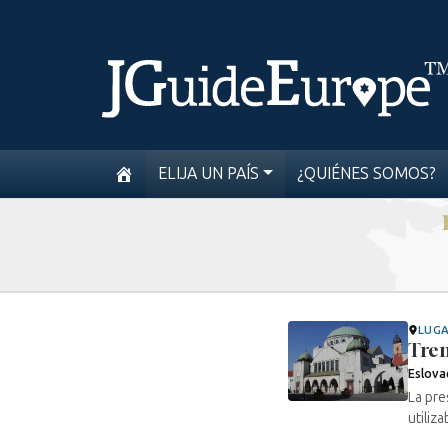
ELIJA UN PAÍS
¿QUIÉNES SOMOS?
LUG
Tre
Eslova
La pre
utiliz