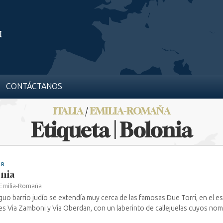
CONTÁCTANOS
ITALIA
/
EMILIA-ROMAÑA
Etiqueta | Bolonia
AR
nia
Emilia-Romaña
iguo barrio judío se extendía muy cerca de las famosas Due Torri, en el e
es Via Zamboni y Via Oberdan, con un laberinto de callejuelas cuyos nombr