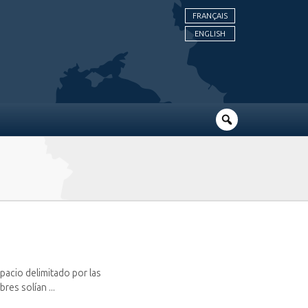
FRANÇAIS
ENGLISH
spacio delimitado por las
es solían ...