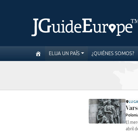
ELIJA UN PAÍS
¿QUIÉNES SOMOS?
LUG
Vars
Poloni
El mer
abril 