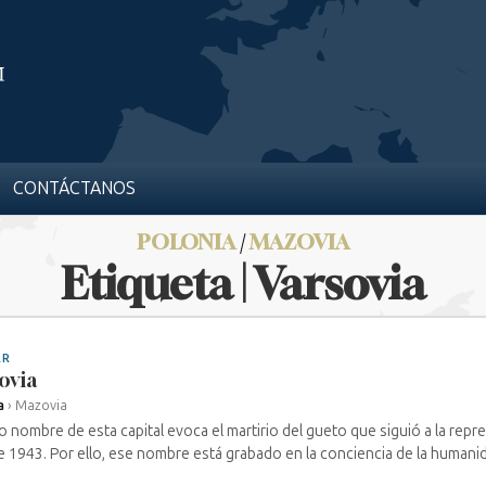
CONTÁCTANOS
POLONIA
/
MAZOVIA
Etiqueta | Varsovia
AR
ovia
a
›
Mazovia
o nombre de esta capital evoca el martirio del gueto que siguió a la repr
de 1943. Por ello, ese nombre está grabado en la conciencia de la humanida