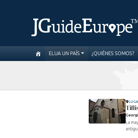
ELIJA UN PAÍS
¿QUIÉNES SOMOS?
LUG
Tifli
Georg
La may
antiguo