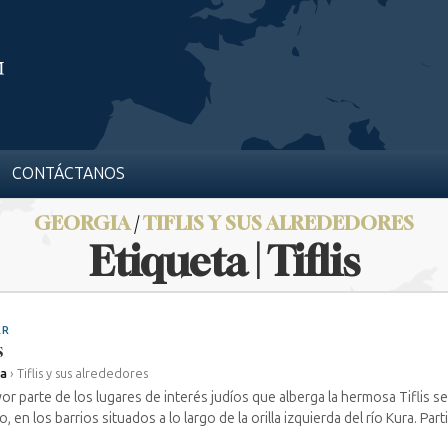
CONTÁCTANOS
GEORGIA
/
TIFLIS Y SUS ALREDEDORES
Etiqueta | Tiflis
AR
s
ia
›
Tiflis y sus alrededores
or parte de los lugares de interés judíos que alberga la hermosa Tiflis s
, en los barrios situados a lo largo de la orilla izquierda del río Kura. Parti