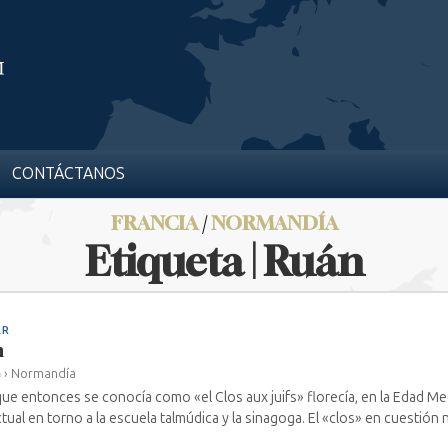
CONTÁCTANOS
FRANCIA
/
NORMANDÍA
Etiqueta | Ruán
AR
n
a
›
Normandía
que entonces se conocía como «el Clos aux juifs» florecía, en la Edad Med
ctual en torno a la escuela talmúdica y la sinagoga. El «clos» en cuestión n