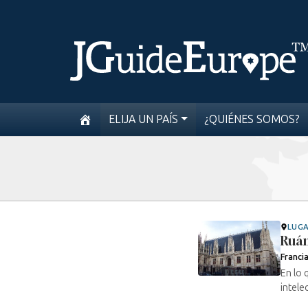
ELIJA UN PAÍS
¿QUIÉNES SOMOS?
LUG
Ruá
Franci
En lo 
intele