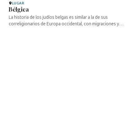
LUGAR
Bélgica
La historia de los judíos belgas es similar a la de sus
correligionarios de Europa occidental, con migraciones y
cambios en la estructura de las antiguas comunidades que los
llevaron a adoptar ...