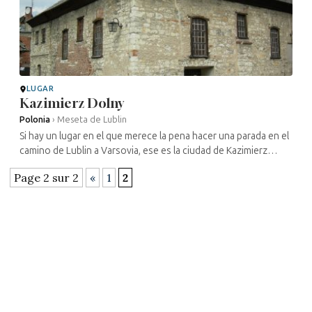
LUGAR
Kazimierz Dolny
Polonia
›
Meseta de Lublin
Si hay un lugar en el que merece la pena hacer una parada en el
camino de Lublin a Varsovia, ese es la ciudad de Kazimierz
Dolny, a orillas del Vístula, en primer lugar porque es una
Page 2 sur 2
«
1
2
hermosa ...