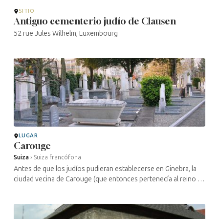
SITIO
Antiguo cementerio judío de Clausen
52 rue Jules Wilhelm, Luxembourg
LUGAR
Carouge
Suiza
›
Suiza francófona
Antes de que los judíos pudieran establecerse en Ginebra, la
ciudad vecina de Carouge (que entonces pertenecía al reino de
Cerdeña) les había abierto sus puertas hacia 1779. Hoy en día,
el único ...