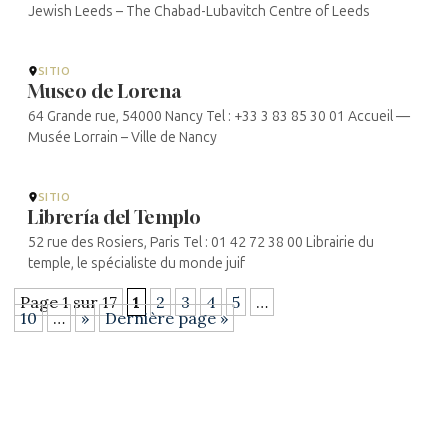
Jewish Leeds – The Chabad-Lubavitch Centre of Leeds
SITIO
Museo de Lorena
64 Grande rue, 54000 Nancy Tel : +33 3 83 85 30 01 Accueil —
Musée Lorrain – Ville de Nancy
SITIO
Librería del Templo
52 rue des Rosiers, Paris Tel : 01 42 72 38 00 Librairie du
temple, le spécialiste du monde juif
Page 1 sur 17
1
2
3
4
5
…
10
…
»
Dernière page »