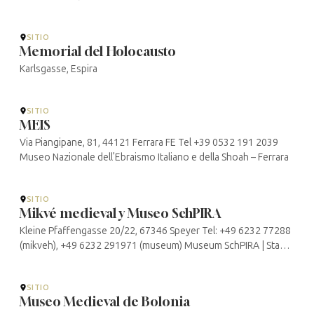
SITIO
Memorial del Holocausto
Karlsgasse, Espira
SITIO
MEIS
Via Piangipane, 81, 44121 Ferrara FE Tel +39 0532 191 2039
Museo Nazionale dell’Ebraismo Italiano e della Shoah – Ferrara
SITIO
Mikvé medieval y Museo SchPIRA
Kleine Pfaffengasse 20/22, 67346 Speyer Tel: +49 6232 77288
(mikveh), +49 6232 291971 (museum) Museum SchPIRA | Stadt
Speyer
SITIO
Museo Medieval de Bolonia