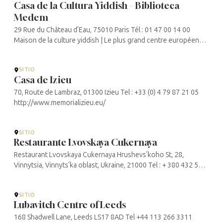
Casa de la Cultura Yiddish – Biblioteca
Medem
29 Rue du Château d’Eau, 75010 Paris Tél : 01 47 00 14 00
Maison de la culture yiddish | Le plus grand centre européen
d’enseignement et de diffusion de la culture yiddish
SITIO
Casa de Izieu
70, Route de Lambraz, 01300 Izieu Tel : +33 (0) 4 79 87 21 05
http://www.memorializieu.eu/
SITIO
Restaurante Lvovskaya Cukernaya
Restaurant Lvovskaya Cukernaya Hrushevs’koho St, 28,
Vinnytsia, Vinnyts’ka oblast, Ukraine, 21000 Tel : + 380 432 508
250
SITIO
Lubavitch Centre of Leeds
168 Shadwell Lane, Leeds LS17 8AD Tel +44 113 266 3311