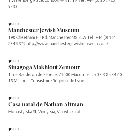
1 Wallenberg Place, London W1H 7TN Tel : +44 (0) 20 7723
9333
SITIO
Manchester Jewish Museum
190 Cheetham Hill Rd, Manchester M8 8LW Tel : +44 (0) 161
834 9879 http://www.manchesterjewishmuseum.com/
SITIO
Sinagoga Makhlouf Zemour
1 rue Bauderon de Sénecé, 71000 Mâcon Tel. : + 33 3 85 34 60
15 Mâcon – Consistoire Régional de Lyon
SITIO
Casa natal de Nathan Altman
Monastyrska St, Vinnytsia, Vinnyts’ka oblast
SITIO