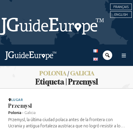
FRANÇAIS
ENGLISH
POLONIA
/
GALICIA
Etiqueta | Przemysl
LUGAR
Przemysl
Polonia
›
Galicia
Przemysl, la última ciudad polaca antes de la frontera con
Ucrania y antigua fortaleza austriaca que no logró resistir a los
rusos durante la Primera Guerra Mundial, fue también una