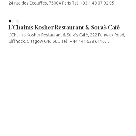
24 rue des Ecouffes, 75004 Paris Tel : +33 1 48 87 92 85
SITE
L’Chaim’s Kosher Restaurant & Sora’s Café
L’Chaim’s Kosher Restaurant & Sora’s Café, 222 Fenwick Road,
Giffnock, Glasgow G46 6UE Tel : + 44 141 638 6116
http://www.lubofscot.co.uk/lchaims/lunches.htm