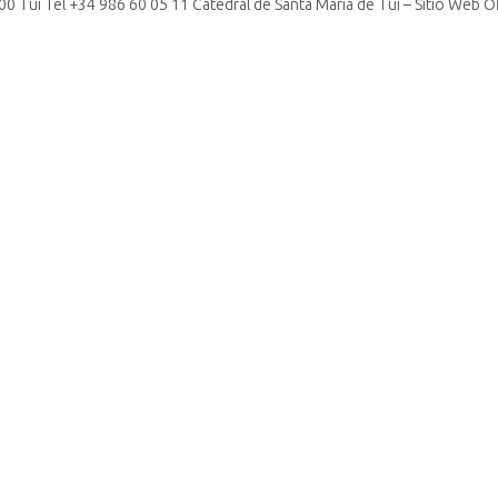
00 Tui Tel +34 986 60 05 11 Catedral de Santa María de Tui – Sitio Web Of