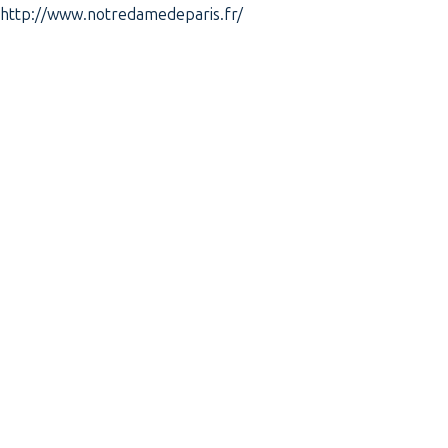
http://www.notredamedeparis.fr/
WITH THE SUPPORT OF THE
JACQUES AND JACQUELINE