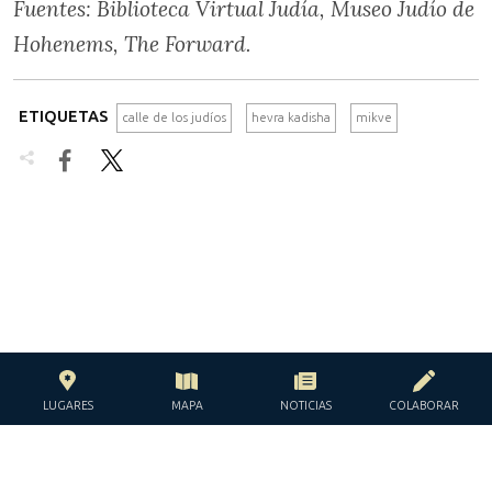
Fuentes: Biblioteca Virtual Judía, Museo Judío de
Hohenems, The Forward.
ETIQUETAS
calle de los judíos
hevra kadisha
mikve


LUGARES
MAPA
NOTICIAS
COLABORAR
CON EL APOYO DE LA
FUNDACIÓN JACQUES Y JACQUELINE
LÉVY-WILLARD