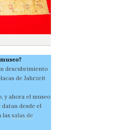
l museo?
 un descubrimiento
lacas de Jahrzeit
o, y ahora el museo
e datan desde el
a las
salas de