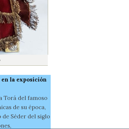
o
 en la exposición
la Torá del famoso
nicas de su época,
 de Séder del siglo
ones,