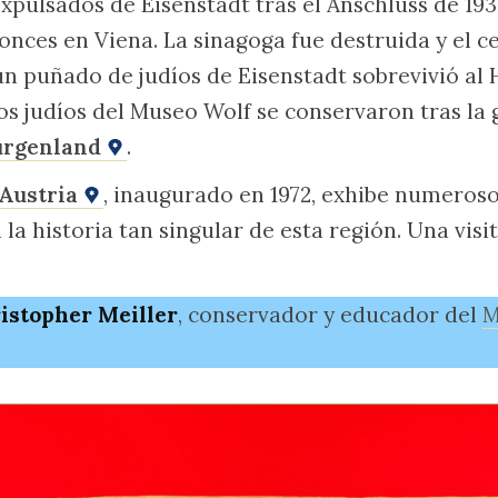
expulsados de Eisenstadt tras el Anschluss de 19
tonces en Viena. La sinagoga fue destruida y el c
un puñado de judíos de Eisenstadt sobrevivió al 
 judíos del Museo Wolf se conservaron tras la 
urgenland
.
 Austria
, inaugurado en 1972, exhibe numeros
la historia tan singular de esta región. Una visi
istopher Meiller
, conservador y educador del
M