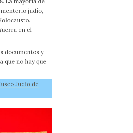
38. La mayoría de
ementerio judío,
Holocausto.
guerra en el
os documentos y
ta que no hay que
useo Judío de