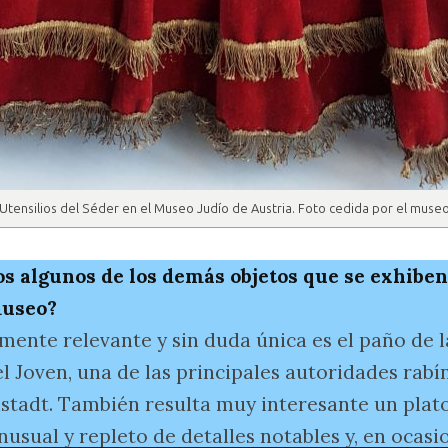
Utensilios del Séder en el Museo Judío de Austria. Foto cedida por el muse
s algunos de los demás objetos que se exhiben
museo?
mente relevante y sin duda única es el paño de 
l Joven, una de las principales autoridades rabí
nstadt. También resulta muy interesante un plato
usual y repleto de detalles notables y, en ocasi