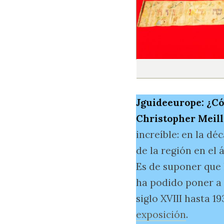
Jguideeurope: ¿Có
Christopher Meill
increíble: en la d
de la región en el 
Es de suponer que 
ha podido poner a 
siglo XVIII hasta 1
exposición
.