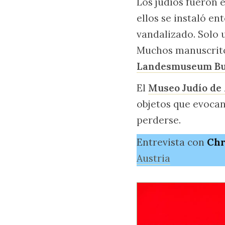
Los judíos fueron 
ellos se instaló en
vandalizado. Solo 
Muchos manuscritos
Landesmuseum B
El
Museo Judío de
objetos que evocan 
perderse.
Entrevista con
Chr
Austria