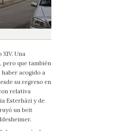
o XIV. Una
, pero que también
r haber acogido a
desde su regreso en
 con relativa
lia Esterházi y de
ruyó un beit
ildesheimer.