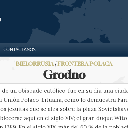
CONTÁCTANOS
BIELORRUSIA
/
FRONTERA POLACA
Grodno
 de un obispado católico, fue en su día una ciu
la Unión Polaco-Lituana, como lo demuestra Far
los jesuitas que se alza sobre la plaza Sovietskay
lecerse aquí en el siglo XIV; el gran duque Wito
en 1389. En el siglo XIX, más del 60 % de la poblac