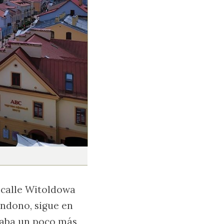
a calle Witoldowa
andono, sigue en
traba un poco más