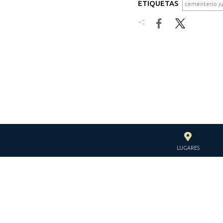
ETIQUETAS
cementerio j


LUGARES
CON EL APOYO DE LA
FUNDACIÓN JACQUES Y
JACQUELINE LÉVY-WILLARD
BAJO LOS AUSPICIOS DE LA