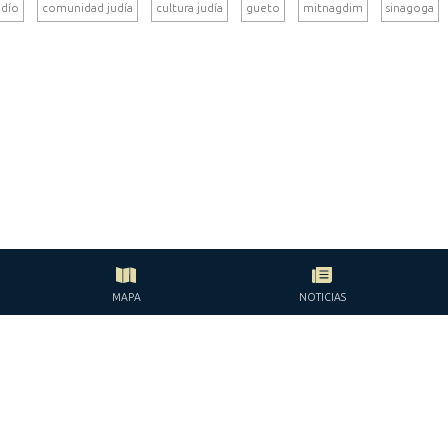
udío
comunidad judía
cultura judía
gueto
mitnagdim
sinagoga
MAPA
NOTICIAS