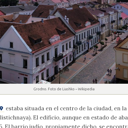
Grodno. Foto de Liashko – Wikipedia
estaba situada en el centro de la ciudad, en l
listichnaya). El edificio, aunque en estado de ab
5. El barrio judío, propiamente dicho, se encon