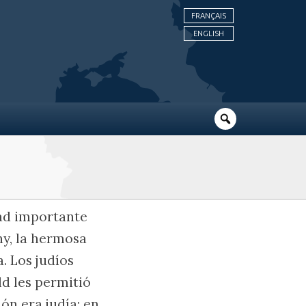
FRANÇAIS
ENGLISH
dad importante
ny, la hermosa
a. Los judíos
ld les permitió
ión era judía; en