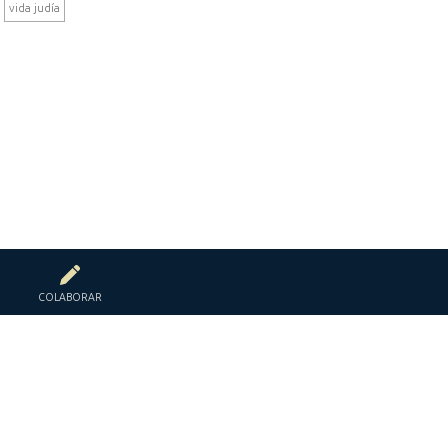
vida judía
COLABORAR