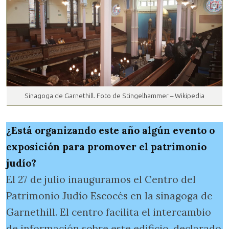
Sinagoga de Garnethill. Foto de Stingelhammer – Wikipedia
¿Está
organizando este año algún evento o
exposición para promover el patrimonio
judío?
El 27 de julio inauguramos el Centro del
Patrimonio Judío Escocés en la sinagoga de
Garnethill. El centro facilita el intercambio
de información sobre este edificio, declarado