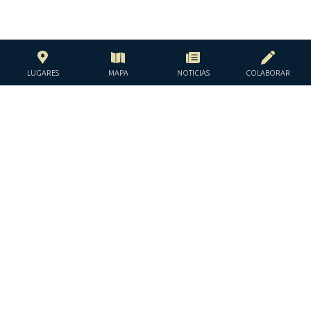
LUGARES
MAPA
NOTICIAS
COLABORAR
CON EL APOYO DE LA
FUNDACIÓN JACQUES Y JACQUELINE
LÉVY-WILLARD
BAJO LOS AUSPICIOS DE LA