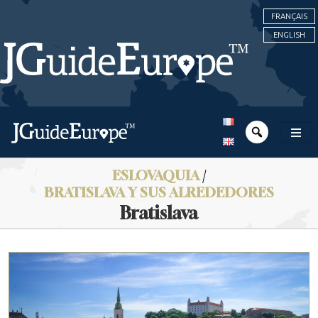
FRANÇAIS
ENGLISH
ESLOVAQUIA
/
BRATISLAVA Y SUS ALREDEDORES
Bratislava