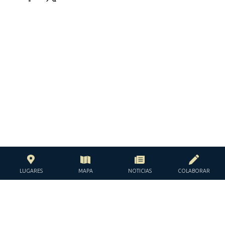
LUGARES
MAPA
NOTICIAS
COLABORAR
CON EL APOYO DE LA
FUNDACIÓN JACQUES Y JACQUELINE
LÉVY-WILLARD
BAJO LOS AUSPICIOS DE LA