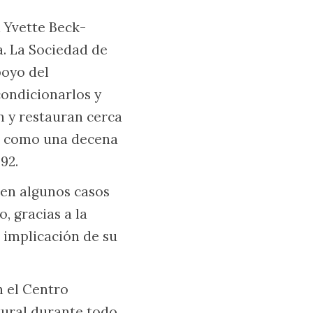
a Yvette Beck-
. La Sociedad de
poyo del
ondicionarlos y
n y restauran cerca
sí como una decena
92.
 en algunos casos
, gracias a la
 implicación de su
n el Centro
tural durante todo