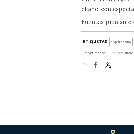
el año, con espect
Fuentes: judaisme.s
ETIQUETAS
arquitectura
monumento
Museo Judío 

