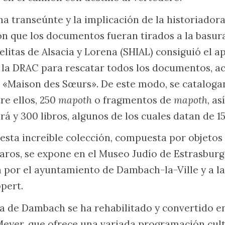
na transeúnte y la implicación de la historiador
 que los documentos fueran tirados a la basura
aelitas de Alsacia y Lorena (SHIAL) consiguió el a
la DRAC para rescatar todos los documentos, ac
 «Maison des Sœurs». De este modo, se cataloga
re ellos, 250
mapoth
o fragmentos de
mapoth
, a
á y 300 libros, algunos de los cuales datan de 15
esta increíble colección, compuesta por objetos
os, se expone en el Museo Judío de Estrasburgo
 por el ayuntamiento de Dambach-la-Ville y a la
pert.
a de Dambach se ha rehabilitado y convertido e
eyer, que ofrece una variada programación cul