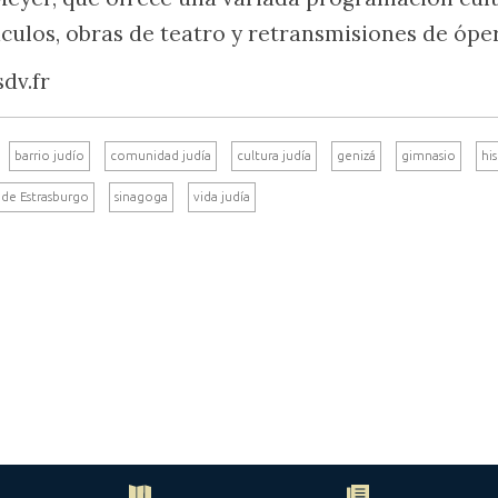
áculos, obras de teatro y retransmisiones de ópe
dv.fr
barrio judío
comunidad judía
cultura judía
genizá
gimnasio
his
de Estrasburgo
sinagoga
vida judía