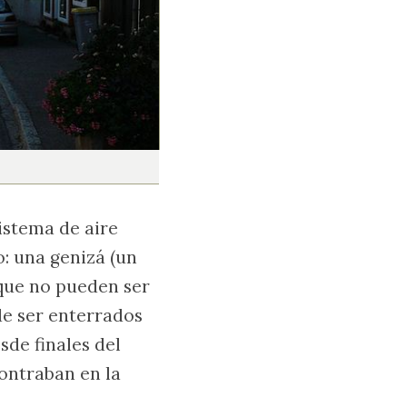
istema de aire
: una genizá (un
 que no pueden ser
de ser enterrados
de finales del
contraban en la