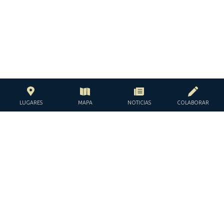
LUGARES
MAPA
NOTICIAS
COLABORAR
CON EL APOYO DE LA
FUNDACIÓN JACQUES Y JACQUELINE
LÉVY-WILLARD
BAJO LOS AUSPICIOS DE LA