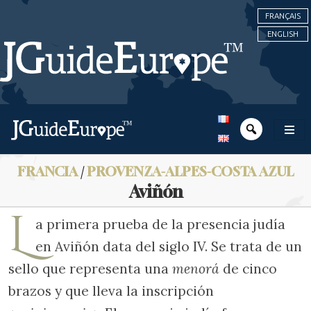
FRANÇAIS
ENGLISH
FRANCIA
/
PROVENZA-ALPES-COSTA AZUL
Aviñón
L
a primera prueba de la presencia judía
en Aviñón data del siglo IV. Se trata de un
sello que representa una
menorá
de cinco
brazos y que lleva la inscripción