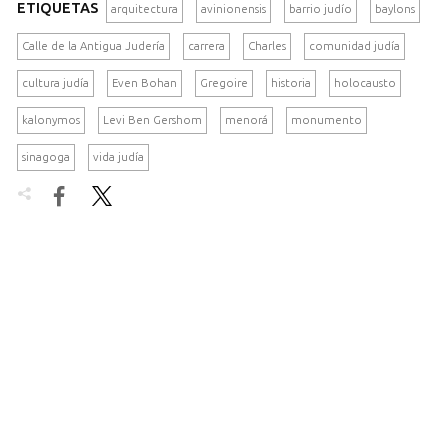
ETIQUETAS
arquitectura
avinionensis
barrio judío
baylons
Calle de la Antigua Judería
carrera
Charles
comunidad judía
cultura judía
Even Bohan
Gregoire
historia
holocausto
kalonymos
Levi Ben Gershom
menorá
monumento
sinagoga
vida judía

