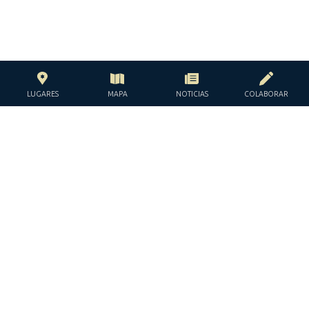
LUGARES
MAPA
NOTICIAS
COLABORAR
CON EL APOYO DE LA
FUNDACIÓN JACQUES Y JACQUELINE
LÉVY-WILLARD
BAJO LOS AUSPICIOS DE LA