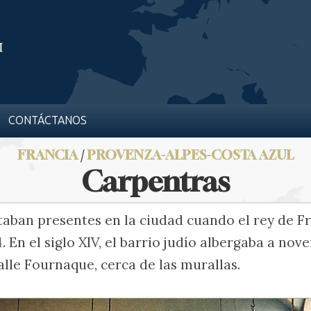
CONTÁCTANOS
FRANCIA
/
PROVENZA-ALPES-COSTA AZUL
Carpentras
staban presentes en la ciudad cuando el rey de Fr
 En el siglo XIV, el barrio judío albergaba a nove
alle Fournaque, cerca de las murallas.