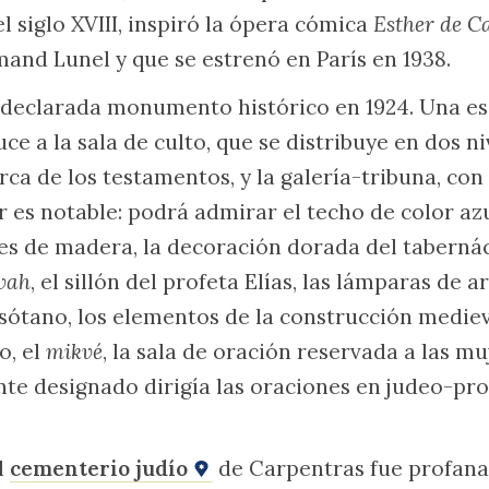
l siglo XVIII, inspiró la ópera cómica
Esther de C
mand Lunel y que se estrenó en París en 1938.
declarada monumento histórico en 1924. Una es
a la sala de culto, que se distribuye en dos niv
rca de los testamentos, y la galería-tribuna, con
r es notable: podrá admirar el techo de color azu
eles de madera, la decoración dorada del taberná
vah
, el sillón del profeta Elías, las lámparas de a
 sótano, los elementos de la construcción medieva
o, el
mikvé
, la sala de oración reservada a las m
te designado dirigía las oraciones en judeo-pro
l
cementerio judío
de Carpentras fue profana