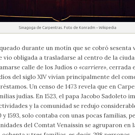
Sinagoga de Carpentras. Foto de Konradm – Wikipedia
aqueado durante un motín que se cobró sesenta v
vio obligada a trasladarse al centro de la ciudad,
lamarse calle de los Judíos o
«carriere»
, cerrada
udíos del siglo XIV vivían principalmente del co
 préstamos. Un censo de 1473 revela que en Carpe
milias judías. En 1523, el papa Jacobo Sadoleto i
actividades y la comunidad se redujo considerabl
0 y 1593, solo contaba con unas pocas familias, p
nidades del Comtat Venaissin se agruparon en l
 ochenta y tres familias, es decir, 298 personas.