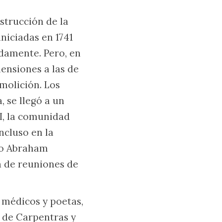
nstrucción de la
iniciadas en 1741
damente. Pero, en
mensiones a las de
molición. Los
, se llegó a un
II, la comunidad
ncluso en la
e o Abraham
a de reuniones de
 médicos y poetas,
 de Carpentras y