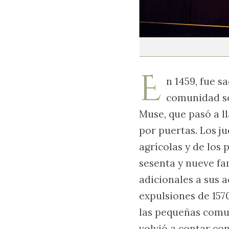
E
n 1459, fue s
comunidad se 
Muse, que pasó a l
por puertas. Los j
agrícolas y de los
sesenta y nueve fa
adicionales a sus 
expulsiones de 157
las pequeñas comu
volvió a contar con