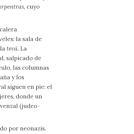
arpentras
, cuyo
calera
eles: la sala de
 la
tevá
. La
l, salpicado de
culo, las columnas
raña y los
l siguen en pie: el
ujeres, donde un
venzal (judeo-
do por neonazis.