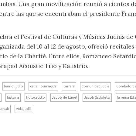
mbas. Una gran movilización reunió a cientos d
 entre las que se encontraban el presidente Fran
ebra el Festival de Culturas y Músicas Judías de
ganizada del 10 al 12 de agosto, ofreció recitales
atio de la Charité. Entre ellos, Romanceo Sefard
Brapad Acoustic Trio y Kalistrio.
barrio judío
calle Fournaque
carrera
comunidad judía
Condado de 
historia
holocausto
Jacob de Lunel
Jacob Sadoleto
la reina Est
tevah
vida judía