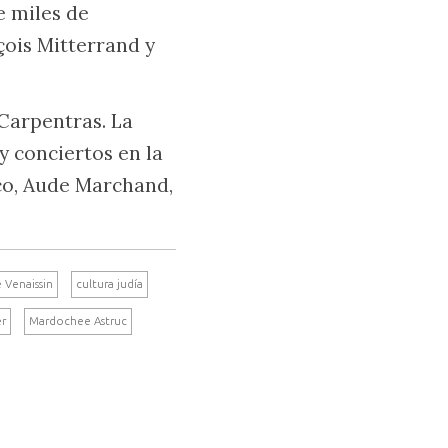
e miles de
çois Mitterrand y
 Carpentras. La
 y conciertos en la
ico, Aude Marchand,
Venaissin
cultura judía
er
Mardochee Astruc