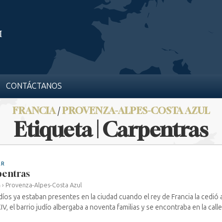
CONTÁCTANOS
FRANCIA
/
PROVENZA-ALPES-COSTA AZUL
Etiqueta | Carpentras
AR
entras
a
›
Provenza-Alpes-Costa Azul
díos ya estaban presentes en la ciudad cuando el rey de Francia la cedió 
XIV, el barrio judío albergaba a noventa familias y se encontraba en la calle 