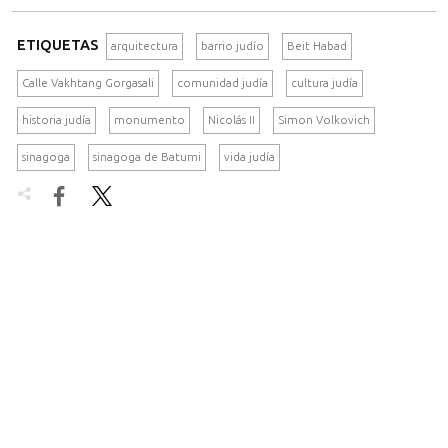
ETIQUETAS
arquitectura
barrio judío
Beit Habad
Calle Vakhtang Gorgasali
comunidad judía
cultura judía
historia judía
monumento
Nicolás II
Simon Volkovich
sinagoga
sinagoga de Batumi
vida judía

