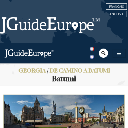
FRANÇAIS
ENGLISH
GEORGIA
/
DE CAMINO A BATUMI
Batumi