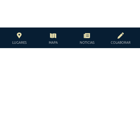
LUGARES
MAPA
NOTICIAS
COLABORAR
CON EL APOYO DE LA
FUNDACIÓN JACQUES Y JACQUELINE
LÉVY-WILLARD
BAJO LOS AUSPICIOS DE LA