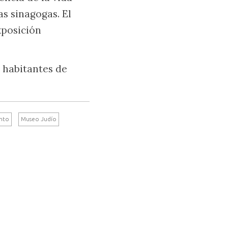
as sinagogas. El
xposición
 habitantes de
nto
Museo Judío