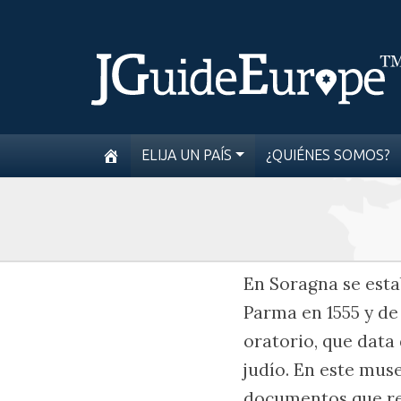
ELIJA UN PAÍS
¿QUIÉNES SOMOS?
En Soragna se est
Parma en 1555 y de 
oratorio, que data
judío. En este mus
documentos que rela