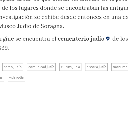
y de los lugares donde se encontraban las antigu
investigación se exhibe desde entonces en una e
Museo Judío de Soragna.
rgine se encuentra el
cementerio judío
de los
839.
barrio judío
comunidad judía
cultura judía
historia judía
monume
ga
vida judía