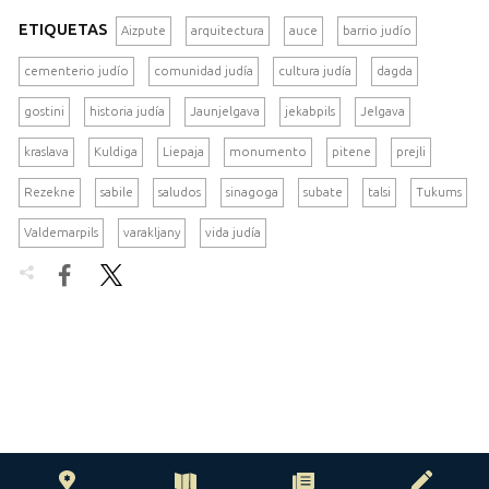
ETIQUETAS
Aizpute
arquitectura
auce
barrio judío
cementerio judío
comunidad judía
cultura judía
dagda
gostini
historia judía
Jaunjelgava
jekabpils
Jelgava
kraslava
Kuldiga
Liepaja
monumento
pitene
prejli
Rezekne
sabile
saludos
sinagoga
subate
talsi
Tukums
Valdemarpils
varakljany
vida judía

