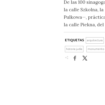
De las 100 sinagog
la calle Szkolna, l
Pulkowa—, práctica
la calle Piekna, del
ETIQUETAS
arquitectura
historia judía
monumento

