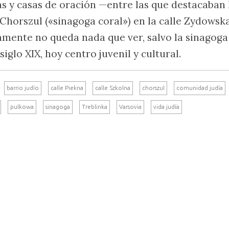
as y casas de oración —entre las que destacaban 
a Chorszul («sinagoga coral») en la calle Zydowsk
mente no queda nada que ver, salvo la sinagoga
 siglo XIX, hoy centro juvenil y cultural.
barrio judío
calle Piekna
calle Szkolna
chorszul
comunidad judía
pulkowa
sinagoga
Treblinka
Varsovia
vida judía