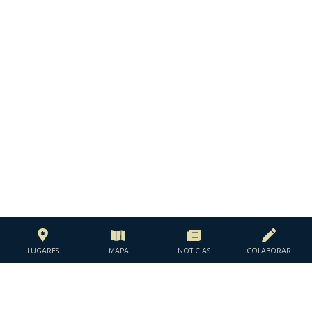
LUGARES
MAPA
NOTICIAS
COLABORAR
CON EL APOYO DE LA
FUNDACIÓN JACQUES Y JACQUELINE
LÉVY-WILLARD