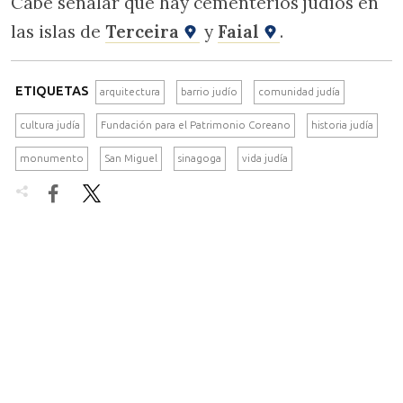
Cabe señalar que hay cementerios judíos en
las islas de
Terceira
y
Faial
.
ETIQUETAS
arquitectura
barrio judío
comunidad judía
cultura judía
Fundación para el Patrimonio Coreano
historia judía
monumento
San Miguel
sinagoga
vida judía

