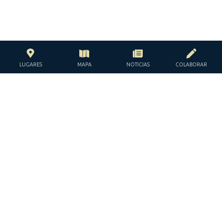
LUGARES
MAPA
NOTICIAS
COLABORAR
CON EL APOYO DE LA
FUNDACIÓN JACQUES Y JACQUELINE
LÉVY-WILLARD
BAJO LOS AUSPICIOS DE LA