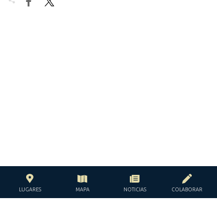


LUGARES
MAPA
NOTICIAS
COLABORAR