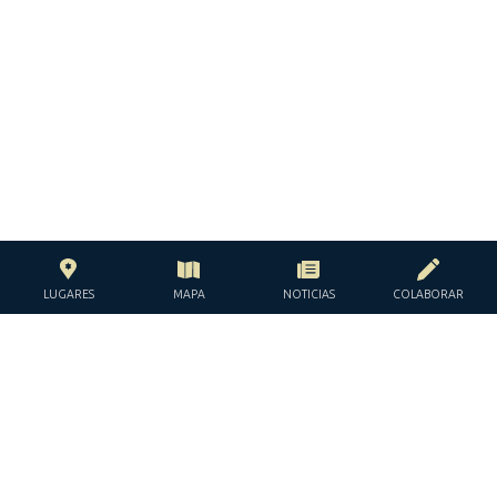
LUGARES
MAPA
NOTICIAS
COLABORAR
CON EL APOYO DE LA
FUNDACIÓN JACQUES Y JACQUELINE
LÉVY-WILLARD
BAJO LOS AUSPICIOS DE LA