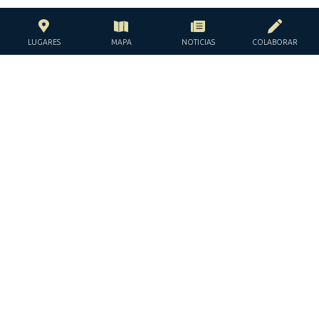
LUGARES
MAPA
NOTICIAS
COLABORAR
CON EL APOYO DE LA
FUNDACIÓN JACQUES Y JACQUELINE
LÉVY-WILLARD
BAJO LOS AUSPICIOS DE LA
JGUIDE EUROPE © TODOS LOS DERECHOS RESERVADOS