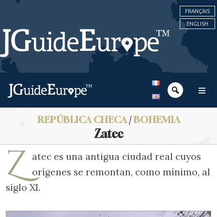
FRANÇAIS
ENGLISH
REPÚBLICA CHECA
/
BOHEMIA
Zatec
Z
atec es una antigua ciudad real cuyos
orígenes se remontan, como mínimo, al
siglo XI.