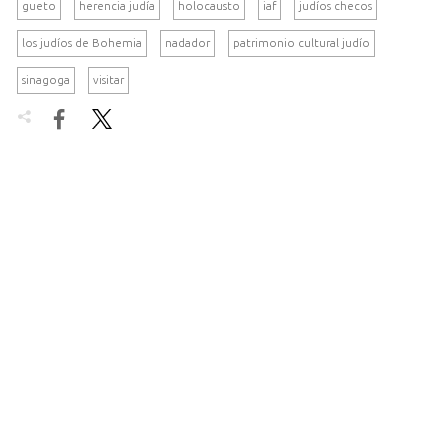
gueto
herencia judía
holocausto
iaf
judíos checos
los judíos de Bohemia
nadador
patrimonio cultural judío
sinagoga
visitar

