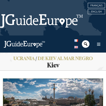
FRANÇAIS
ENGLISH
UCRANIA
/
DE KIEV AL MAR NEGRO
Kiev