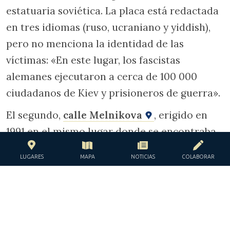
estatuaria soviética. La placa está redactada
en tres idiomas (ruso, ucraniano y yiddish),
pero no menciona la identidad de las
víctimas: «En este lugar, los fascistas
alemanes ejecutaron a cerca de 100 000
ciudadanos de Kiev y prisioneros de guerra».
El segundo,
calle Melnikova
, erigido en
1991 en el mismo lugar donde se encontraba
el barranco, a pocos metros del lugar de la
LUGARES
MAPA
NOTICIAS
COLABORAR
ejecución, representa una gran
menorá
, pero
no ofrece más detalles: «En memoria de la
tragedia de Babi Yar», reza la inscripción en
ucraniano.