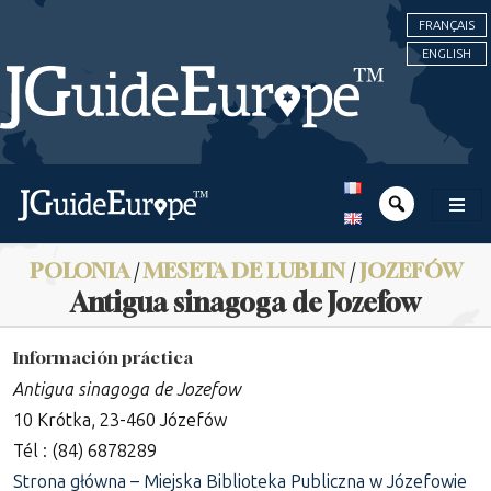
FRANÇAIS
ENGLISH
POLONIA
/
MESETA DE LUBLIN
/
JOZEFÓW
Antigua sinagoga de Jozefow
Información práctica
Antigua sinagoga de Jozefow
10 Krótka, 23-460 Józefów
Tél : (84) 6878289
Strona główna – Miejska Biblioteka Publiczna w Józefowie