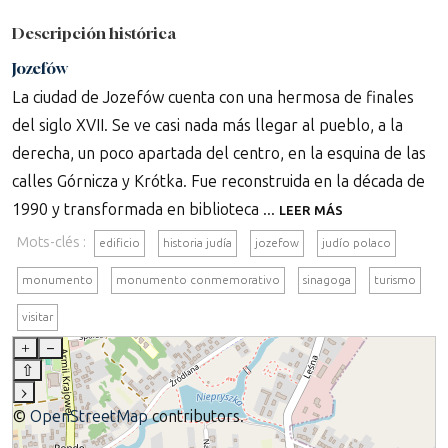
Descripción histórica
Jozefów
La ciudad de Jozefów cuenta con una hermosa de finales
del siglo XVII. Se ve casi nada más llegar al pueblo, a la
derecha, un poco apartada del centro, en la esquina de las
calles Górnicza y Krótka. Fue reconstruida en la década de
1990 y transformada en biblioteca ...
LEER MÁS
Mots-clés :
edificio
historia judía
jozefow
judío polaco
monumento
monumento conmemorativo
sinagoga
turismo
visitar
+
–
⇧
›
©
OpenStreetMap
contributors.