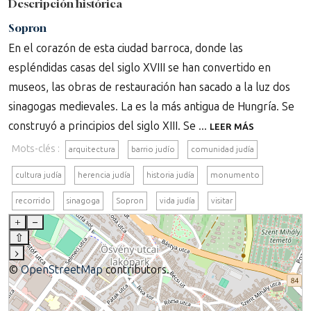
Descripción histórica
Sopron
En el corazón de esta ciudad barroca, donde las
espléndidas casas del siglo XVIII se han convertido en
museos, las obras de restauración han sacado a la luz dos
sinagogas medievales. La es la más antigua de Hungría. Se
construyó a principios del siglo XIII. Se ...
LEER MÁS
Mots-clés :
arquitectura
barrio judío
comunidad judía
cultura judía
herencia judía
historia judía
monumento
recorrido
sinagoga
Sopron
vida judía
visitar
+
–
⇧
›
©
OpenStreetMap
contributors.