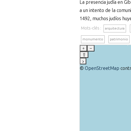
La presencia judía en Gi
a un intento de la comuni
1492, muchos judíos huye
Mots-clés :
arquitectura
monumento
patrimonio
+
–
⇧
›
©
OpenStreetMap
contr