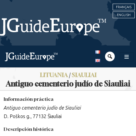
FRANÇAIS
ENGLISH
LITUANIA
/
SIAULIAI
Antiguo cementerio judío de Siauliai
Información práctica
Antiguo cementerio judío de Siauliai
D. Poškos g., 77132 Šiauliai
Descripción histórica