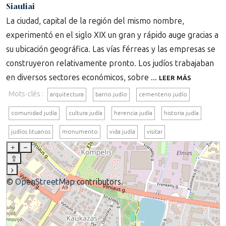
Siauliai
La ciudad, capital de la región del mismo nombre,
experimentó en el siglo XIX un gran y rápido auge gracias a
su ubicación geográfica. Las vías férreas y las empresas se
construyeron relativamente pronto. Los judíos trabajaban
en diversos sectores económicos, sobre ...
LEER MÁS
Mots-clés :
arquitectura
barrio judío
cementerio judío
comunidad judía
cultura judía
herencia judía
historia judía
judíos lituanos
monumento
vida judía
visitar
+
–
⇧
›
©
OpenStreetMap
contributors.