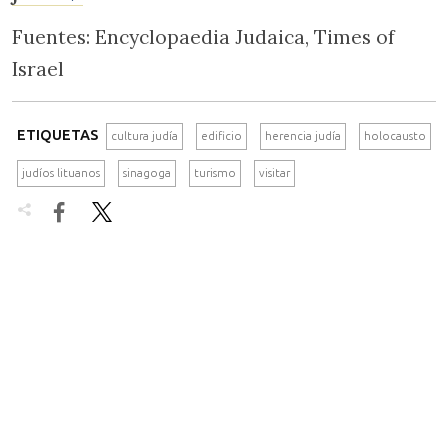
Fuentes: Encyclopaedia Judaica, Times of
Israel
ETIQUETAS
cultura judía
edificio
herencia judía
holocausto
judíos lituanos
sinagoga
turismo
visitar

