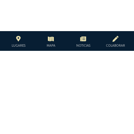
LUGARES
MAPA
NOTICIAS
COLABORAR
CON EL APOYO DE LA
FUNDACIÓN JACQUES Y JACQUELINE
LÉVY-WILLARD
BAJO LOS AUSPICIOS DE LA