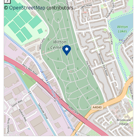
›
©
OpenStreetMap
contributors.