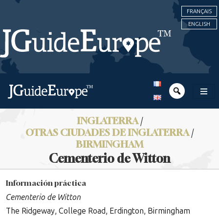
FRANÇAIS
ENGLISH
INGLATERRA
/
OTRAS CIUDADES DE INGLATERRA
/
BIRMINGHAM
Cementerio de Witton
Información práctica
Cementerio de Witton
The Ridgeway, College Road, Erdington, Birmingham