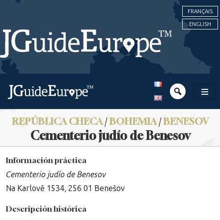
FRANÇAIS
ENGLISH
REPÚBLICA CHECA
/
BOHEMIA
/
BENESOV
Cementerio judío de Benesov
Información práctica
Cementerio judío de Benesov
Na Karlově 1534, 256 01 Benešov
Descripción histórica