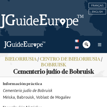
FRANÇAIS
ENGLISH
BIELORRUSIA
/
CENTRO DE BIELORRUSIA
/
BOBRUISK
Cementerio judío de Bobruisk
Información práctica
Cementerio judío de Bobruisk
Mińska, Babrouïsk, Voblast de Moguilev