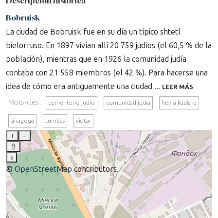
Descripción histórica
Bobruisk
La ciudad de Bobruisk fue en su día un típico shtetl
bielorruso. En 1897 vivían allí 20 759 judíos (el 60,5 % de la
población), mientras que en 1926 la comunidad judía
contaba con 21 558 miembros (el 42 %). Para hacerse una
idea de cómo era antiguamente una ciudad ...
LEER MÁS
Mots-clés :
cementerio judío
comunidad judía
hevra kadisha
sinagoga
tumbas
visitar
+
–
⇧
›
©
OpenStreetMap
contributors.