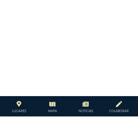
LUGARES
MAPA
NOTICIAS
COLABORAR
CON EL APOYO DE LA
FUNDACIÓN JACQUES Y JACQUELINE
LÉVY-WILLARD