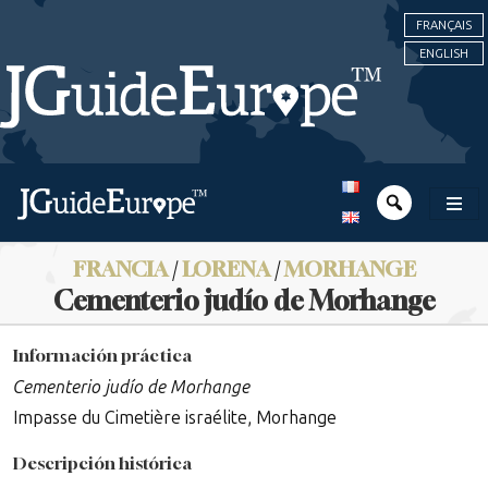
FRANÇAIS
ENGLISH
FRANCIA
/
LORENA
/
MORHANGE
Cementerio judío de Morhange
Información práctica
Cementerio judío de Morhange
Impasse du Cimetière israélite, Morhange
Descripción histórica