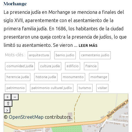
Morhange
La presencia judía en Morhange se menciona a finales del
siglo XVII, aparentemente con el asentamiento de la
primera familia judía. En 1686, los habitantes de la ciudad
presentaron una queja contra la presencia de judíos, lo que
limitó su asentamiento. Se vieron ...
LEER MÁS
Mots-clés :
arquitectura
barrio judío
cementerio judío
comunidad judía
cultura judía
edificio
Francia
herencia judía
historia judía
monumento
morhange
patrimonio
patrimonio cultural judío
turismo
visitar
+
–
⇧
›
©
OpenStreetMap
contributors.